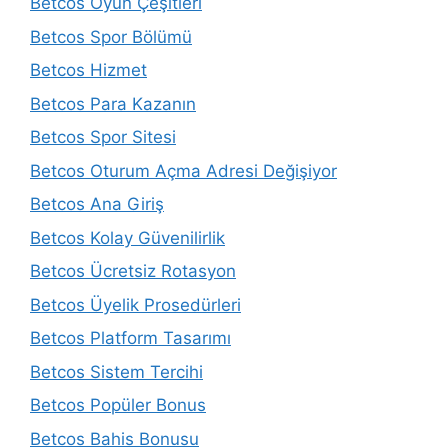
Betcos Oyun Çeşitleri
Betcos Spor Bölümü
Betcos Hizmet
Betcos Para Kazanın
Betcos Spor Sitesi
Betcos Oturum Açma Adresi Değişiyor
Betcos Ana Giriş
Betcos Kolay Güvenilirlik
Betcos Ücretsiz Rotasyon
Betcos Üyelik Prosedürleri
Betcos Platform Tasarımı
Betcos Sistem Tercihi
Betcos Popüler Bonus
Betcos Bahis Bonusu