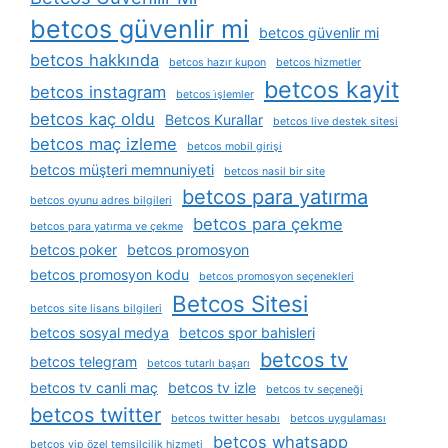
betcos güvenlir mi
betcos güvenlir mi
betcos hakkında
betcos hazır kupon
betcos hizmetler
betcos kayit
betcos instagram
betcos i̇şlemler
betcos kaç oldu
Betcos Kurallar
betcos live destek sitesi
betcos maç izleme
betcos mobil girişi
betcos müşteri memnuniyeti
betcos nasil bir site
betcos para yatırma
betcos oyunu adres bilgileri
betcos para çekme
betcos para yatırma ve çekme
betcos poker
betcos promosyon
betcos promosyon kodu
betcos promosyon seçenekleri
Betcos Sitesi
betcos site lisans bilgileri
betcos sosyal medya
betcos spor bahisleri
betcos tv
betcos telegram
betcos tutarlı başarı
betcos tv canli maç
betcos tv izle
betcos tv seçeneği
betcos twitter
betcos twitter hesabı
betcos uygulaması
betcos whatsapp
betcos vip özel temsilcilik hizmeti