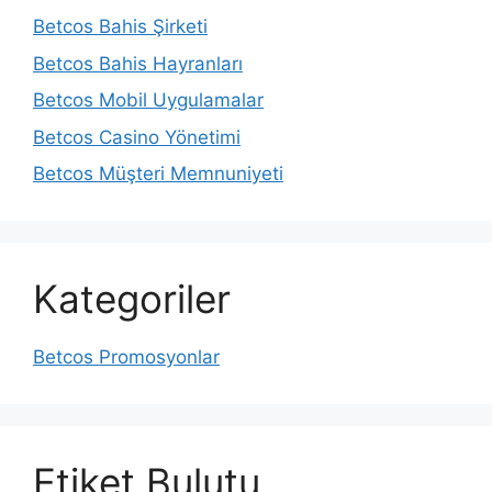
Betcos Bahis Şirketi
Betcos Bahis Hayranları
Betcos Mobil Uygulamalar
Betcos Casino Yönetimi
Betcos Müşteri Memnuniyeti
Kategoriler
Betcos Promosyonlar
Etiket Bulutu