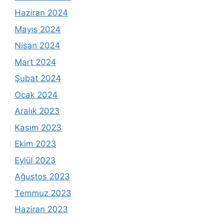
Haziran 2024
Mayıs 2024
Nisan 2024
Mart 2024
Şubat 2024
Ocak 2024
Aralık 2023
Kasım 2023
Ekim 2023
Eylül 2023
Ağustos 2023
Temmuz 2023
Haziran 2023