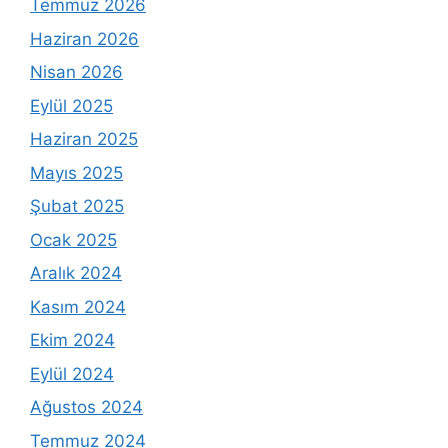
Temmuz 2026
Haziran 2026
Nisan 2026
Eylül 2025
Haziran 2025
Mayıs 2025
Şubat 2025
Ocak 2025
Aralık 2024
Kasım 2024
Ekim 2024
Eylül 2024
Ağustos 2024
Temmuz 2024