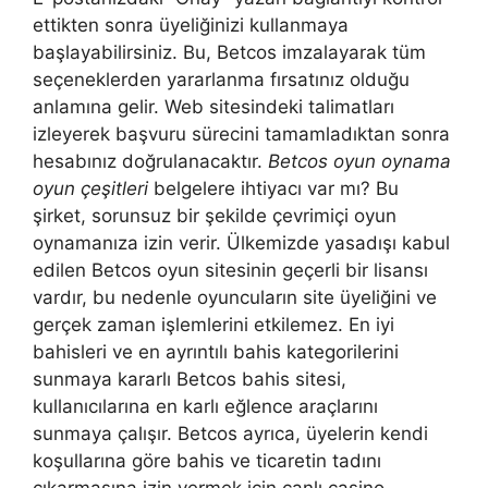
ettikten sonra üyeliğinizi kullanmaya
başlayabilirsiniz. Bu, Betcos imzalayarak tüm
seçeneklerden yararlanma fırsatınız olduğu
anlamına gelir. Web sitesindeki talimatları
izleyerek başvuru sürecini tamamladıktan sonra
hesabınız doğrulanacaktır.
Betcos oyun oynama
oyun çeşitleri
belgelere ihtiyacı var mı? Bu
şirket, sorunsuz bir şekilde çevrimiçi oyun
oynamanıza izin verir. Ülkemizde yasadışı kabul
edilen Betcos oyun sitesinin geçerli bir lisansı
vardır, bu nedenle oyuncuların site üyeliğini ve
gerçek zaman işlemlerini etkilemez. En iyi
bahisleri ve en ayrıntılı bahis kategorilerini
sunmaya kararlı Betcos bahis sitesi,
kullanıcılarına en karlı eğlence araçlarını
sunmaya çalışır. Betcos ayrıca, üyelerin kendi
koşullarına göre bahis ve ticaretin tadını
çıkarmasına izin vermek için canlı casino