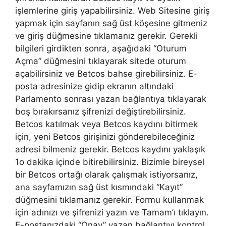
işlemlerine giriş yapabilirsiniz. Web Sitesine giriş
yapmak için sayfanın sağ üst köşesine gitmeniz
ve giriş düğmesine tıklamanız gerekir. Gerekli
bilgileri girdikten sonra, aşağıdaki “Oturum
Açma” düğmesini tıklayarak sitede oturum
açabilirsiniz ve Betcos bahse girebilirsiniz. E-
posta adresinize gidip ekranın altındaki
Parlamento sonrası yazan bağlantıya tıklayarak
boş bırakırsanız şifrenizi değiştirebilirsiniz.
Betcos katılmak veya Betcos kaydını bitirmek
için, yeni Betcos girişinizi gönderebileceğiniz
adresi bilmeniz gerekir. Betcos kaydını yaklaşık
1o dakika içinde bitirebilirsiniz. Bizimle bireysel
bir Betcos ortağı olarak çalışmak istiyorsanız,
ana sayfamızın sağ üst kısmındaki “Kayıt”
düğmesini tıklamanız gerekir. Formu kullanmak
için adınızı ve şifrenizi yazın ve Tamam’ı tıklayın.
E-postanızdaki “Onay” yazan bağlantıyı kontrol