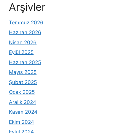
Arşivler
Temmuz 2026
Haziran 2026
Nisan 2026
Eylül 2025
Haziran 2025
Mayıs 2025
Şubat 2025
Ocak 2025
Aralık 2024
Kasım 2024
Ekim 2024
Eylül 2024