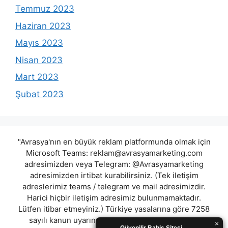
Temmuz 2023
Haziran 2023
Mayıs 2023
Nisan 2023
Mart 2023
Şubat 2023
"Avrasya'nın en büyük reklam platformunda olmak için
Microsoft Teams:
reklam@avrasyamarketing.com
adresimizden veya Telegram: @Avrasyamarketing
adresimizden irtibat kurabilirsiniz. (Tek iletişim
adreslerimiz teams / telegram ve mail adresimizdir.
Harici hiçbir iletişim adresimiz bulunmamaktadır.
Lütfen itibar etmeyiniz.) Türkiye yasalarına göre 7258
sayılı kanun uyarınca yasa dışı bahis oynamanın