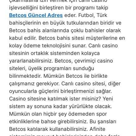
işlevselliğini birleştiren bir programı takip
Betcos Güncel Adres
eder. Futbol, Türk
bahisçilerinin en büyük tutkularından biridir ve
Betcos bahis alanlarında çoklu bahisler olarak
kabul edilir. Betcos bahis sitesi müşterilerine en
kolay ödeme teknolojisini sunar. Canlı casino
sitesinin ortaklık sisteminden kolayca
yararlanabilirsiniz. Betcos, çevrimiçi casino
siteleri, üyelik programları sunduğu
bilinmektedir. Mümkün Betcos ile birlikte
çalışmanız gerekiyor. Canlı casino sitesi, diğer
oyuncularla güçlerini birleştirmenizi sağlar.
Casino sitesine katılmak ister misiniz? Yeni
sistem ay sonuna kadar yürürlükte olacak.
Mümkün olan hiçbir şey ödemeden spor
etkinliklerine bahse girebilirsiniz. Bu şansları
Betcos katılarak kullanabilirsiniz. Afinite