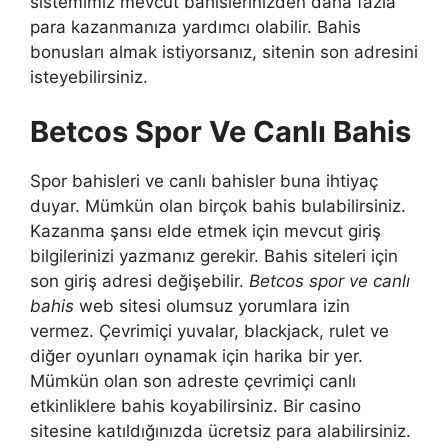
sistemimiz mevcut bahislerinizden daha fazla
para kazanmanıza yardımcı olabilir. Bahis
bonusları almak istiyorsanız, sitenin son adresini
isteyebilirsiniz.
Betcos Spor Ve Canlı Bahis
Spor bahisleri ve canlı bahisler buna ihtiyaç
duyar. Mümkün olan birçok bahis bulabilirsiniz.
Kazanma şansı elde etmek için mevcut giriş
bilgilerinizi yazmanız gerekir. Bahis siteleri için
son giriş adresi değişebilir.
Betcos spor ve canlı
bahis
web sitesi olumsuz yorumlara izin
vermez. Çevrimiçi yuvalar, blackjack, rulet ve
diğer oyunları oynamak için harika bir yer.
Mümkün olan son adreste çevrimiçi canlı
etkinliklere bahis koyabilirsiniz. Bir casino
sitesine katıldığınızda ücretsiz para alabilirsiniz.