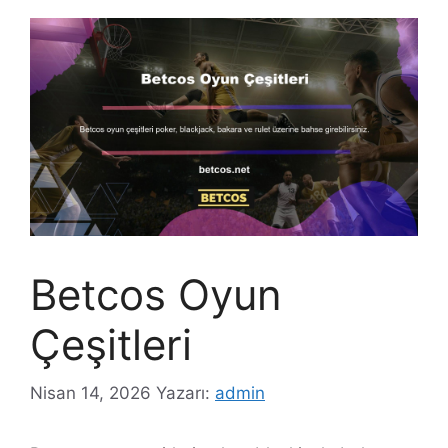
Betcos Oyun
Çeşitleri
Nisan 14, 2026
Yazarı:
admin