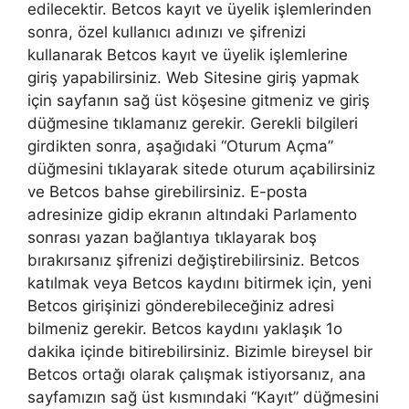
edilecektir. Betcos kayıt ve üyelik işlemlerinden
sonra, özel kullanıcı adınızı ve şifrenizi
kullanarak Betcos kayıt ve üyelik işlemlerine
giriş yapabilirsiniz. Web Sitesine giriş yapmak
için sayfanın sağ üst köşesine gitmeniz ve giriş
düğmesine tıklamanız gerekir. Gerekli bilgileri
girdikten sonra, aşağıdaki “Oturum Açma”
düğmesini tıklayarak sitede oturum açabilirsiniz
ve Betcos bahse girebilirsiniz. E-posta
adresinize gidip ekranın altındaki Parlamento
sonrası yazan bağlantıya tıklayarak boş
bırakırsanız şifrenizi değiştirebilirsiniz. Betcos
katılmak veya Betcos kaydını bitirmek için, yeni
Betcos girişinizi gönderebileceğiniz adresi
bilmeniz gerekir. Betcos kaydını yaklaşık 1o
dakika içinde bitirebilirsiniz. Bizimle bireysel bir
Betcos ortağı olarak çalışmak istiyorsanız, ana
sayfamızın sağ üst kısmındaki “Kayıt” düğmesini