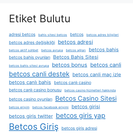
Etiket Bulutu
adresi betcos
betcos
bahis sitesi betcos
betcos adres bilgileri
betcos adresi
betcos adres değişikliği
betcos bahis
betcos aktif sohbet
betcos avrupa
betcos ağları
Betcos Bahis Sitesi
betcos bahis oyunları
betcos bonus
betcos canli
betcos bahis sitesi avrupa
betcos canli destek
betcos canli maç izle
betcos canlı bahis
betcos canlı casino
betcos canlı casino bonusu
betcos casino hizmetleri hakkında
Betcos Casino Sitesi
betcos casino oyunları
betcos girisi
betcos erişim
betcos facebook erişimi
betcos giris yap
betcos giris twitter
Betcos Giriş
betcos giriş adresi