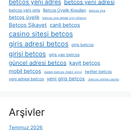
betcos yeni adres
betcos yeni adresi
betcos yeni giris
Betcos Üyelik Koşulları
betcos üye
betcos üyelik
betcos üye olmak i̇çin tıklayın
Betcos Şikayet
canli betcos
casino sitesi betcos
giris adresi betcos
giris betcos
girisi betcos
giris yap betcos
güncel adresi betcos
kayit betcos
mobil betcos
twitter betcos
neden betcos mobil girişi
yeni giris betcos
yeni adresi betcos
betcos online casino
Arşivler
Temmuz 2026