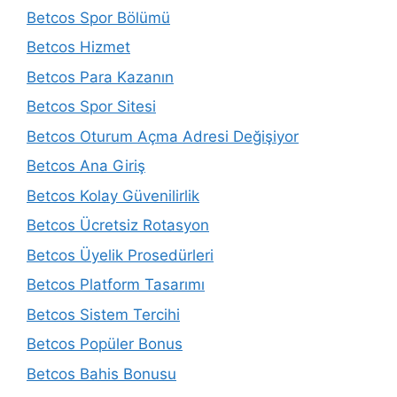
Betcos Spor Bölümü
Betcos Hizmet
Betcos Para Kazanın
Betcos Spor Sitesi
Betcos Oturum Açma Adresi Değişiyor
Betcos Ana Giriş
Betcos Kolay Güvenilirlik
Betcos Ücretsiz Rotasyon
Betcos Üyelik Prosedürleri
Betcos Platform Tasarımı
Betcos Sistem Tercihi
Betcos Popüler Bonus
Betcos Bahis Bonusu