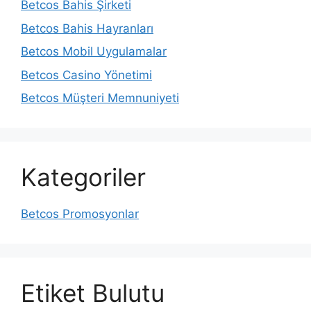
Betcos Bahis Şirketi
Betcos Bahis Hayranları
Betcos Mobil Uygulamalar
Betcos Casino Yönetimi
Betcos Müşteri Memnuniyeti
Kategoriler
Betcos Promosyonlar
Etiket Bulutu