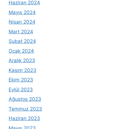
Haziran 2024
Mayıs 2024
Nisan 2024
Mart 2024
Şubat 2024
Ocak 2024
Aralık 2023
Kasım 2023
Ekim 2023
Eylül 2023
Ağustos 2023
Temmuz 2023
Haziran 2023
Mayıs 2023