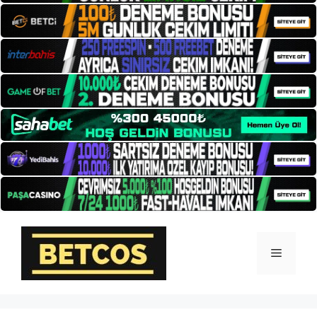
İçeriğe
atla
Menü