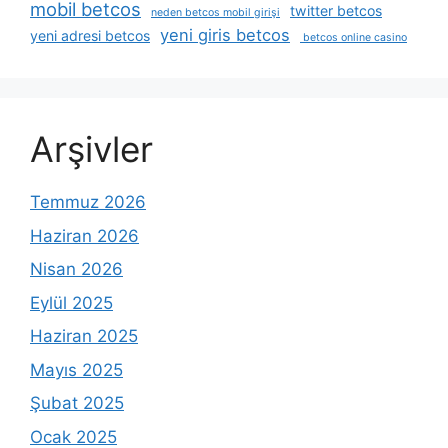
mobil betcos
twitter betcos
neden betcos mobil girişi
yeni giris betcos
yeni adresi betcos
betcos online casino
Arşivler
Temmuz 2026
Haziran 2026
Nisan 2026
Eylül 2025
Haziran 2025
Mayıs 2025
Şubat 2025
Ocak 2025