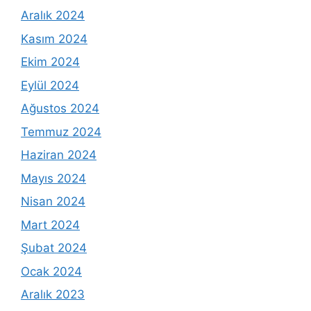
Aralık 2024
Kasım 2024
Ekim 2024
Eylül 2024
Ağustos 2024
Temmuz 2024
Haziran 2024
Mayıs 2024
Nisan 2024
Mart 2024
Şubat 2024
Ocak 2024
Aralık 2023