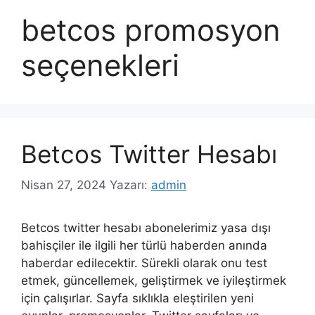
betcos promosyon
seçenekleri
Betcos Twitter Hesabı
Nisan 27, 2024
Yazarı:
admin
Betcos twitter hesabı abonelerimiz yasa dışı
bahisçiler ile ilgili her türlü haberden anında
haberdar edilecektir. Sürekli olarak onu test
etmek, güncellemek, geliştirmek ve iyileştirmek
için çalışırlar. Sayfa sıklıkla eleştirilen yeni