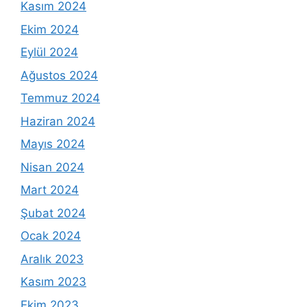
Kasım 2024
Ekim 2024
Eylül 2024
Ağustos 2024
Temmuz 2024
Haziran 2024
Mayıs 2024
Nisan 2024
Mart 2024
Şubat 2024
Ocak 2024
Aralık 2023
Kasım 2023
Ekim 2023