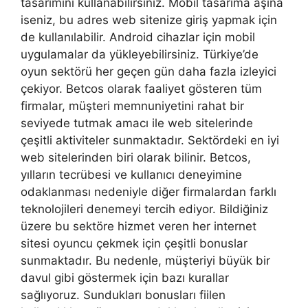
tasarımını kullanabilirsiniz. Mobil tasarıma aşina
iseniz, bu adres web sitenize giriş yapmak için
de kullanılabilir. Android cihazlar için mobil
uygulamalar da yükleyebilirsiniz. Türkiye’de
oyun sektörü her geçen gün daha fazla izleyici
çekiyor. Betcos olarak faaliyet gösteren tüm
firmalar, müşteri memnuniyetini rahat bir
seviyede tutmak amacı ile web sitelerinde
çeşitli aktiviteler sunmaktadır. Sektördeki en iyi
web sitelerinden biri olarak bilinir. Betcos,
yılların tecrübesi ve kullanıcı deneyimine
odaklanması nedeniyle diğer firmalardan farklı
teknolojileri denemeyi tercih ediyor. Bildiğiniz
üzere bu sektöre hizmet veren her internet
sitesi oyuncu çekmek için çeşitli bonuslar
sunmaktadır. Bu nedenle, müşteriyi büyük bir
davul gibi göstermek için bazı kurallar
sağlıyoruz. Sundukları bonusları fiilen