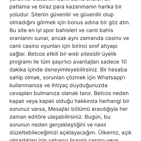
patlama ve biraz para kazanmanın harika bir
yoludur. Sitenin güvenilir ve güvenilir olup
olmadığını görmek için bonus adına bir göz atın.
Bu site en iyi spor bahisleri ve canlı bahis
oranlarını sunar, ancak aynı zamanda casino ve
canlı casino oyunları için birinci sınıf altyapı
sağlar.
Betcos etkili bir web sitesidir
üyelik
programı ile tüm şaşırtıcı avantajları sadece 10
dakika içinde deneyimleyebilirsiniz. Bir hesaba
sahip olmak, sorunları çözmek için Whatsapp’ı
kullanmanıza ve ihtiyaç duyduğunuzda
cevapları bulmanıza olanak tanır. Betcos neden
kapalı veya kapalı olduğu hakkında herhangi bir
sorunuz varsa, Mesajlar bölümü aracılığıyla her
zaman editöre ulaşabilirsiniz. Bugün, bu
sorunun neden gerçekleştiğini ve nasıl
düzeltebileceğimizi açıklayacağım. Ülkemiz, açık
olmadıkları için yabancı lisanslı casino veya