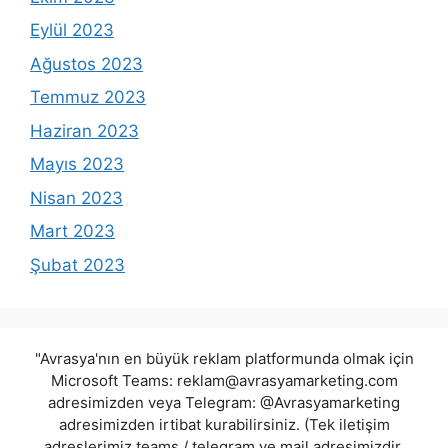
Eylül 2023
Ağustos 2023
Temmuz 2023
Haziran 2023
Mayıs 2023
Nisan 2023
Mart 2023
Şubat 2023
"Avrasya'nın en büyük reklam platformunda olmak için
Microsoft Teams:
reklam@avrasyamarketing.com
adresimizden veya Telegram: @Avrasyamarketing
adresimizden irtibat kurabilirsiniz. (Tek iletişim
adreslerimiz teams / telegram ve mail adresimizdir.