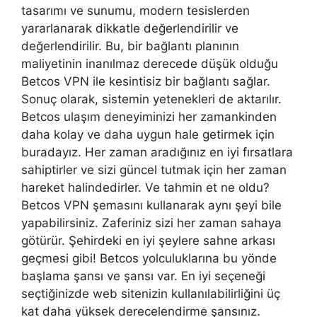
tasarımı ve sunumu, modern tesislerden
yararlanarak dikkatle değerlendirilir ve
değerlendirilir. Bu, bir bağlantı planının
maliyetinin inanılmaz derecede düşük olduğu
Betcos VPN ile kesintisiz bir bağlantı sağlar.
Sonuç olarak, sistemin yetenekleri de aktarılır.
Betcos ulaşım deneyiminizi her zamankinden
daha kolay ve daha uygun hale getirmek için
buradayız. Her zaman aradığınız en iyi fırsatlara
sahiptirler ve sizi güncel tutmak için her zaman
hareket halindedirler. Ve tahmin et ne oldu?
Betcos VPN şemasını kullanarak aynı şeyi bile
yapabilirsiniz. Zaferiniz sizi her zaman sahaya
götürür. Şehirdeki en iyi şeylere sahne arkası
geçmesi gibi! Betcos yolculuklarına bu yönde
başlama şansı ve şansı var. En iyi seçeneği
seçtiğinizde web sitenizin kullanılabilirliğini üç
kat daha yüksek derecelendirme şansınız.