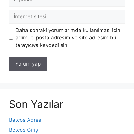
posta
İnternet
sitesi
Daha sonraki yorumlarımda kullanılması için
adım, e-posta adresim ve site adresim bu
tarayıcıya kaydedilsin.
Son Yazılar
Betcos Adresi
Betcos Giriş