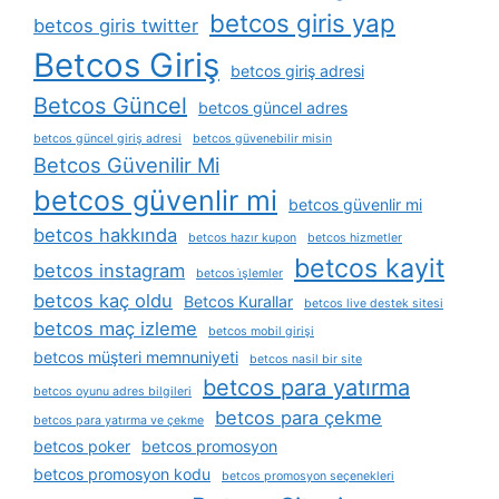
betcos giris yap
betcos giris twitter
Betcos Giriş
betcos giriş adresi
Betcos Güncel
betcos güncel adres
betcos güncel giriş adresi
betcos güvenebilir misin
Betcos Güvenilir Mi
betcos güvenlir mi
betcos güvenlir mi
betcos hakkında
betcos hazır kupon
betcos hizmetler
betcos kayit
betcos instagram
betcos i̇şlemler
betcos kaç oldu
Betcos Kurallar
betcos live destek sitesi
betcos maç izleme
betcos mobil girişi
betcos müşteri memnuniyeti
betcos nasil bir site
betcos para yatırma
betcos oyunu adres bilgileri
betcos para çekme
betcos para yatırma ve çekme
betcos poker
betcos promosyon
betcos promosyon kodu
betcos promosyon seçenekleri