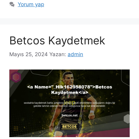
Yorum yap
Betcos Kaydetmek
Mayıs 25, 2024
Yazarı:
admin