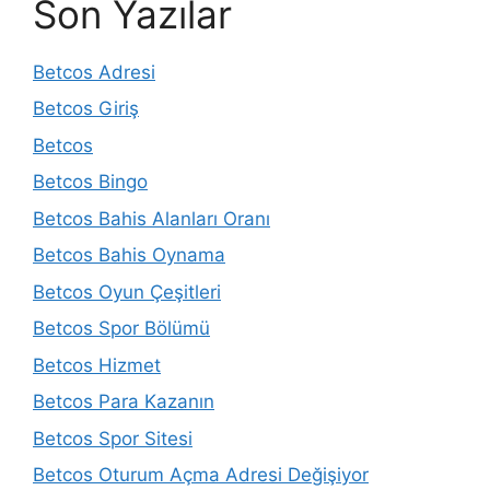
Son Yazılar
Betcos Adresi
Betcos Giriş
Betcos
Betcos Bingo
Betcos Bahis Alanları Oranı
Betcos Bahis Oynama
Betcos Oyun Çeşitleri
Betcos Spor Bölümü
Betcos Hizmet
Betcos Para Kazanın
Betcos Spor Sitesi
Betcos Oturum Açma Adresi Değişiyor