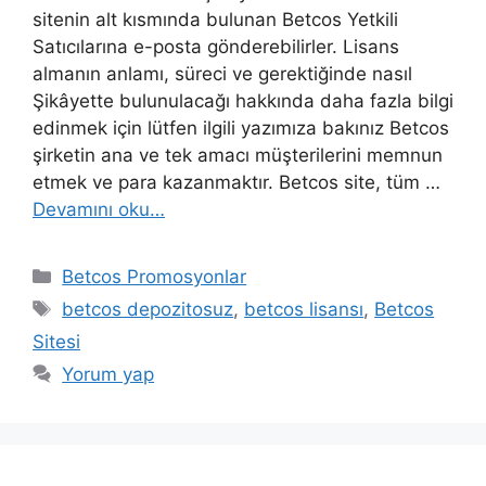
sitenin alt kısmında bulunan Betcos Yetkili
Satıcılarına e-posta gönderebilirler. Lisans
almanın anlamı, süreci ve gerektiğinde nasıl
Şikâyette bulunulacağı hakkında daha fazla bilgi
edinmek için lütfen ilgili yazımıza bakınız Betcos
şirketin ana ve tek amacı müşterilerini memnun
etmek ve para kazanmaktır. Betcos site, tüm …
Devamını oku…
Kategoriler
Betcos Promosyonlar
Etiketler
betcos depozitosuz
,
betcos lisansı
,
Betcos
Sitesi
Yorum yap