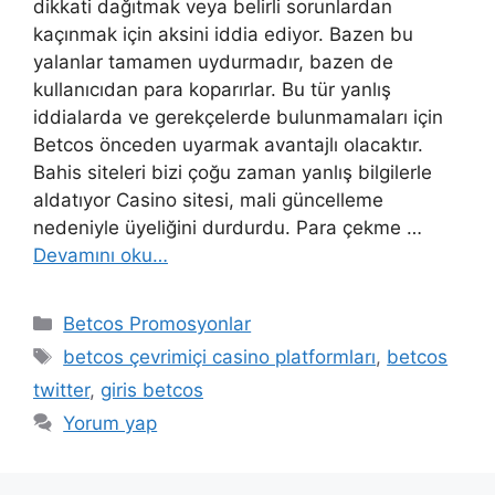
dikkati dağıtmak veya belirli sorunlardan
kaçınmak için aksini iddia ediyor. Bazen bu
yalanlar tamamen uydurmadır, bazen de
kullanıcıdan para koparırlar. Bu tür yanlış
iddialarda ve gerekçelerde bulunmamaları için
Betcos önceden uyarmak avantajlı olacaktır.
Bahis siteleri bizi çoğu zaman yanlış bilgilerle
aldatıyor Casino sitesi, mali güncelleme
nedeniyle üyeliğini durdurdu. Para çekme …
Devamını oku…
Kategoriler
Betcos Promosyonlar
Etiketler
betcos çevrimiçi casino platformları
,
betcos
twitter
,
giris betcos
Yorum yap