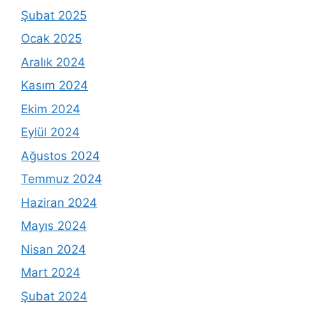
Şubat 2025
Ocak 2025
Aralık 2024
Kasım 2024
Ekim 2024
Eylül 2024
Ağustos 2024
Temmuz 2024
Haziran 2024
Mayıs 2024
Nisan 2024
Mart 2024
Şubat 2024