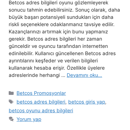
Betcos adres bilgileri oyunu gözlemleyerek
sonucu tahmin edebilirsiniz. Sonuç olarak, daha
büyük başarı potansiyeli sundukları için daha
riskli seçeneklere odaklanmanız tavsiye edilir.
Kazançlarınızı artırmak için bunu yapmanız
gerekir. Betcos adres bilgileri her zaman
günceldir ve oyuncu tarafından internetten
edinilebilir. Kullanıcı güncellenen Betcos adres
ayrıntılarını keşfeder ve verilen bilgileri
kullanarak hesaba erişir. Özellikle üyelere
adreslerinde herhangi …
Devamını oku…
Kategoriler
Betcos Promosyonlar
Etiketler
betcos adres bilgileri
,
betcos giris yap
,
betcos oyunu adres bilgileri
Yorum yap