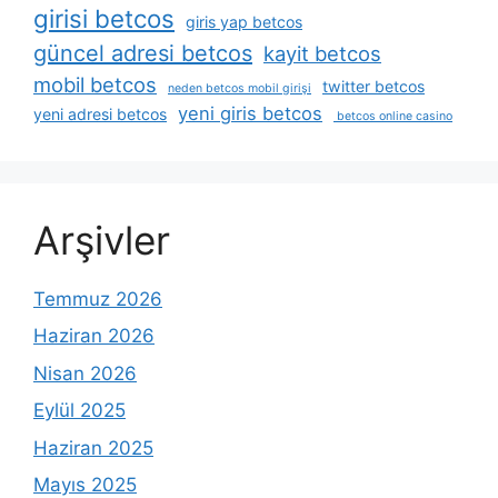
girisi betcos
giris yap betcos
güncel adresi betcos
kayit betcos
mobil betcos
twitter betcos
neden betcos mobil girişi
yeni giris betcos
yeni adresi betcos
betcos online casino
Arşivler
Temmuz 2026
Haziran 2026
Nisan 2026
Eylül 2025
Haziran 2025
Mayıs 2025