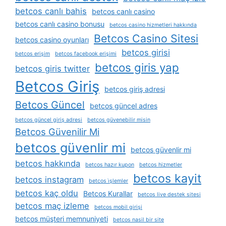
betcos canlı bahis
betcos canlı casino
betcos canlı casino bonusu
betcos casino hizmetleri hakkında
Betcos Casino Sitesi
betcos casino oyunları
betcos girisi
betcos erişim
betcos facebook erişimi
betcos giris yap
betcos giris twitter
Betcos Giriş
betcos giriş adresi
Betcos Güncel
betcos güncel adres
betcos güncel giriş adresi
betcos güvenebilir misin
Betcos Güvenilir Mi
betcos güvenlir mi
betcos güvenlir mi
betcos hakkında
betcos hazır kupon
betcos hizmetler
betcos kayit
betcos instagram
betcos i̇şlemler
betcos kaç oldu
Betcos Kurallar
betcos live destek sitesi
betcos maç izleme
betcos mobil girişi
betcos müşteri memnuniyeti
betcos nasil bir site