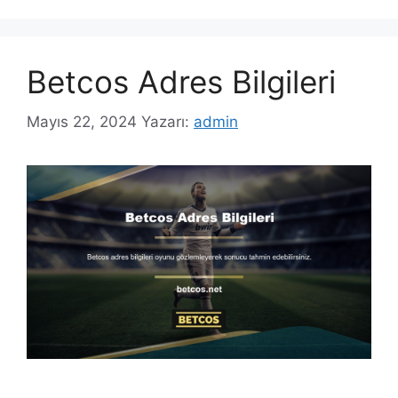
Betcos Adres Bilgileri
Mayıs 22, 2024
Yazarı:
admin