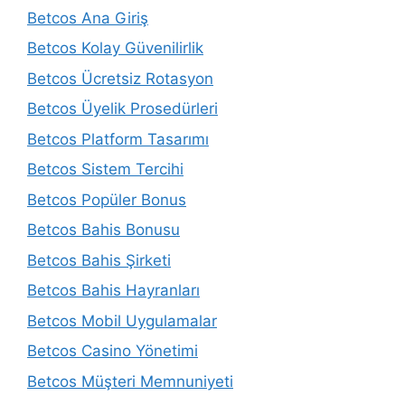
Betcos Ana Giriş
Betcos Kolay Güvenilirlik
Betcos Ücretsiz Rotasyon
Betcos Üyelik Prosedürleri
Betcos Platform Tasarımı
Betcos Sistem Tercihi
Betcos Popüler Bonus
Betcos Bahis Bonusu
Betcos Bahis Şirketi
Betcos Bahis Hayranları
Betcos Mobil Uygulamalar
Betcos Casino Yönetimi
Betcos Müşteri Memnuniyeti