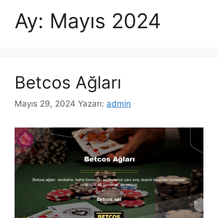
Ay:
Mayıs 2024
Betcos Ağları
Mayıs 29, 2024
Yazarı:
admin