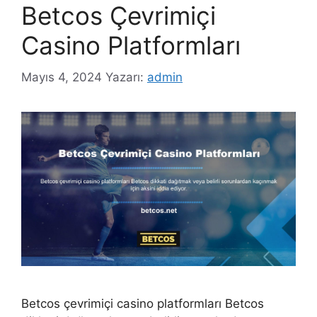
Betcos Çevrimiçi
Casino Platformları
Mayıs 4, 2024
Yazarı:
admin
Betcos çevrimiçi casino platformları Betcos