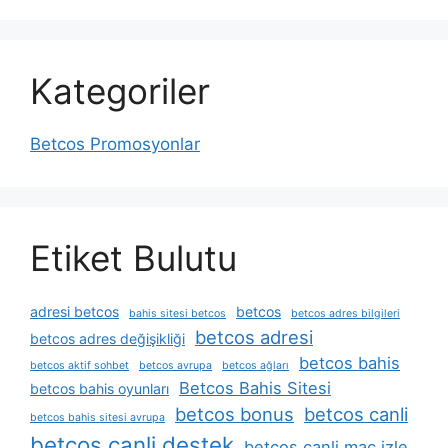
Kategoriler
Betcos Promosyonlar
Etiket Bulutu
adresi betcos
betcos
bahis sitesi betcos
betcos adres bilgileri
betcos adresi
betcos adres değişikliği
betcos bahis
betcos aktif sohbet
betcos avrupa
betcos ağları
Betcos Bahis Sitesi
betcos bahis oyunları
betcos bonus
betcos canli
betcos bahis sitesi avrupa
betcos canli destek
betcos canli maç izle