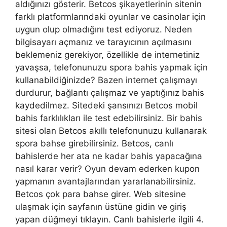
aldığınızı gösterir. Betcos şikayetlerinin sitenin
farklı platformlarındaki oyunlar ve casinolar için
uygun olup olmadığını test ediyoruz. Neden
bilgisayarı açmanız ve tarayıcının açılmasını
beklemeniz gerekiyor, özellikle de internetiniz
yavaşsa, telefonunuzu spora bahis yapmak için
kullanabildiğinizde? Bazen internet çalışmayı
durdurur, bağlantı çalışmaz ve yaptığınız bahis
kaydedilmez. Sitedeki şansınızı Betcos mobil
bahis farklılıkları ile test edebilirsiniz. Bir bahis
sitesi olan Betcos akıllı telefonunuzu kullanarak
spora bahse girebilirsiniz. Betcos, canlı
bahislerde her ata ne kadar bahis yapacağına
nasıl karar verir? Oyun devam ederken kupon
yapmanın avantajlarından yararlanabilirsiniz.
Betcos çok para bahse girer. Web sitesine
ulaşmak için sayfanın üstüne gidin ve giriş
yapan düğmeyi tıklayın. Canlı bahislerle ilgili 4.