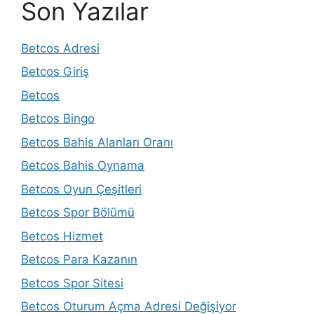
Son Yazılar
Betcos Adresi
Betcos Giriş
Betcos
Betcos Bingo
Betcos Bahis Alanları Oranı
Betcos Bahis Oynama
Betcos Oyun Çeşitleri
Betcos Spor Bölümü
Betcos Hizmet
Betcos Para Kazanın
Betcos Spor Sitesi
Betcos Oturum Açma Adresi Değişiyor