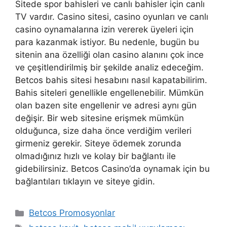
Sitede spor bahisleri ve canlı bahisler için canlı
TV vardır. Casino sitesi, casino oyunları ve canlı
casino oynamalarına izin vererek üyeleri için
para kazanmak istiyor. Bu nedenle, bugün bu
sitenin ana özelliği olan casino alanını çok ince
ve çeşitlendirilmiş bir şekilde analiz edeceğim.
Betcos bahis sitesi hesabını nasıl kapatabilirim.
Bahis siteleri genellikle engellenebilir. Mümkün
olan bazen site engellenir ve adresi aynı gün
değişir. Bir web sitesine erişmek mümkün
olduğunca, size daha önce verdiğim verileri
girmeniz gerekir. Siteye ödemek zorunda
olmadığınız hızlı ve kolay bir bağlantı ile
gidebilirsiniz. Betcos Casino’da oynamak için bu
bağlantıları tıklayın ve siteye gidin.
Kategoriler
Betcos Promosyonlar
Etiketler