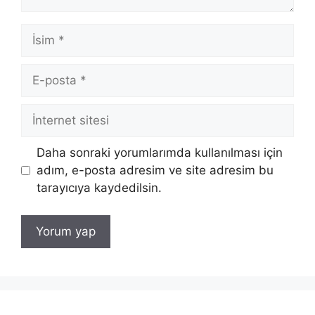
İsim
E-
posta
İnternet
sitesi
Daha sonraki yorumlarımda kullanılması için
adım, e-posta adresim ve site adresim bu
tarayıcıya kaydedilsin.