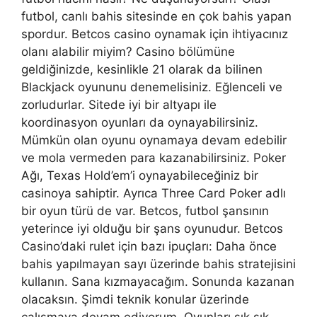
futbol, canlı bahis sitesinde en çok bahis yapan
spordur. Betcos casino oynamak için ihtiyacınız
olanı alabilir miyim? Casino bölümüne
geldiğinizde, kesinlikle 21 olarak da bilinen
Blackjack oyununu denemelisiniz. Eğlenceli ve
zorludurlar. Sitede iyi bir altyapı ile
koordinasyon oyunları da oynayabilirsiniz.
Mümkün olan oyunu oynamaya devam edebilir
ve mola vermeden para kazanabilirsiniz. Poker
Ağı, Texas Hold’em’i oynayabileceğiniz bir
casinoya sahiptir. Ayrıca Three Card Poker adlı
bir oyun türü de var. Betcos, futbol şansının
yeterince iyi olduğu bir şans oyunudur. Betcos
Casino’daki rulet için bazı ipuçları: Daha önce
bahis yapılmayan sayı üzerinde bahis stratejisini
kullanın. Sana kızmayacağım. Sonunda kazanan
olacaksın. Şimdi teknik konular üzerinde
çalışmaya devam ediyorum. Oyunları sık sık