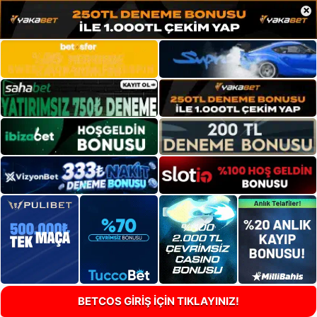
×
BETCOS GİRİŞ İÇİN TIKLAYINIZ!