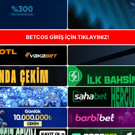
BETCOS GİRİŞ İÇİN TIKLAYINIZ!