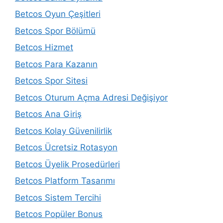
Betcos Oyun Çeşitleri
Betcos Spor Bölümü
Betcos Hizmet
Betcos Para Kazanın
Betcos Spor Sitesi
Betcos Oturum Açma Adresi Değişiyor
Betcos Ana Giriş
Betcos Kolay Güvenilirlik
Betcos Ücretsiz Rotasyon
Betcos Üyelik Prosedürleri
Betcos Platform Tasarımı
Betcos Sistem Tercihi
Betcos Popüler Bonus