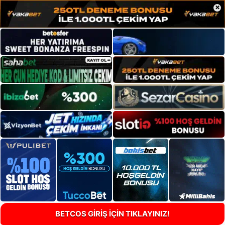
×
BETCOS GİRİŞ İÇİN TIKLAYINIZ!