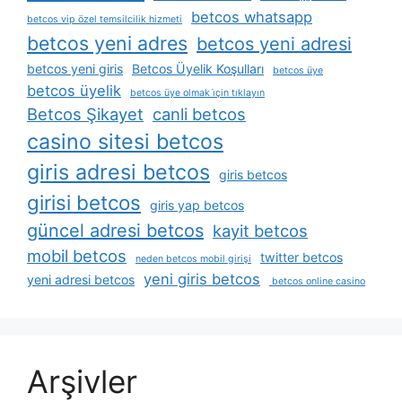
betcos whatsapp
betcos vip özel temsilcilik hizmeti
betcos yeni adres
betcos yeni adresi
betcos yeni giris
Betcos Üyelik Koşulları
betcos üye
betcos üyelik
betcos üye olmak i̇çin tıklayın
Betcos Şikayet
canli betcos
casino sitesi betcos
giris adresi betcos
giris betcos
girisi betcos
giris yap betcos
güncel adresi betcos
kayit betcos
mobil betcos
twitter betcos
neden betcos mobil girişi
yeni giris betcos
yeni adresi betcos
betcos online casino
Arşivler