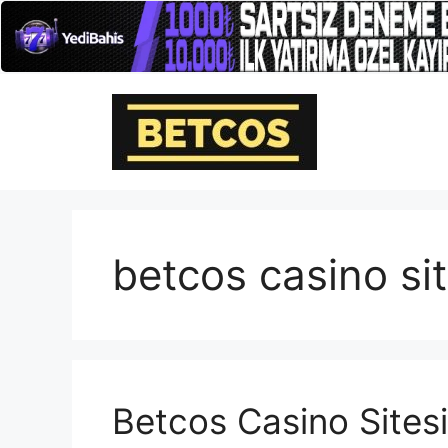
İçeriğe
atla
betcos casino sit
Betcos Casino Sitesi