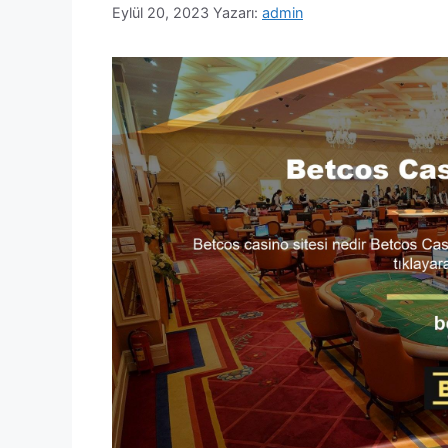
Eylül 20, 2023
Yazarı:
admin