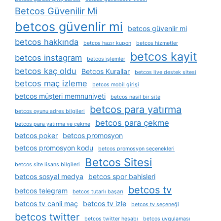
Betcos Güvenilir Mi
betcos güvenlir mi
betcos güvenlir mi
betcos hakkında
betcos hazır kupon
betcos hizmetler
betcos kayit
betcos instagram
betcos i̇şlemler
betcos kaç oldu
Betcos Kurallar
betcos live destek sitesi
betcos maç izleme
betcos mobil girişi
betcos müşteri memnuniyeti
betcos nasil bir site
betcos para yatırma
betcos oyunu adres bilgileri
betcos para çekme
betcos para yatırma ve çekme
betcos poker
betcos promosyon
betcos promosyon kodu
betcos promosyon seçenekleri
Betcos Sitesi
betcos site lisans bilgileri
betcos sosyal medya
betcos spor bahisleri
betcos tv
betcos telegram
betcos tutarlı başarı
betcos tv canli maç
betcos tv izle
betcos tv seçeneği
betcos twitter
betcos twitter hesabı
betcos uygulaması