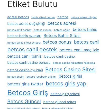
Etiket Bulutu
adresi betcos
betcos
bahis sitesi betcos
betcos adres bilgileri
betcos adresi
betcos adres değişikliği
betcos bahis
betcos aktif sohbet
betcos avrupa
betcos ağları
Betcos Bahis Sitesi
betcos bahis oyunları
betcos bonus
betcos canli
betcos bahis sitesi avrupa
betcos canli destek
betcos canli maç izle
betcos canlı bahis
betcos canlı casino
betcos canlı casino bonusu
betcos casino hizmetleri hakkında
Betcos Casino Sitesi
betcos casino oyunları
betcos girisi
betcos erişim
betcos facebook erişimi
betcos giris yap
betcos giris twitter
Betcos Giriş
betcos giriş adresi
Betcos Güncel
betcos güncel adres
betcos güncel giriş adresi
betcos güvenebilir misin