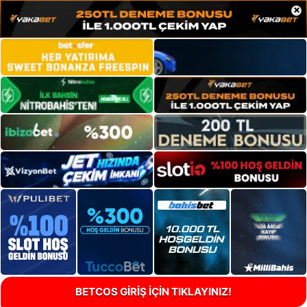
×
BETCOS GİRİŞ İÇİN TIKLAYINIZ!