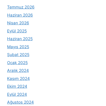
Temmuz 2026
Haziran 2026
Nisan 2026
Eylül 2025
Haziran 2025
Mayıs 2025
Şubat 2025
Ocak 2025
Aralık 2024
Kasım 2024
Ekim 2024
Eylül 2024
Ağustos 2024