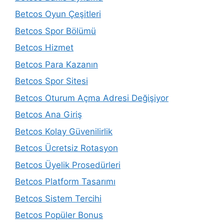
Betcos Oyun Çeşitleri
Betcos Spor Bölümü
Betcos Hizmet
Betcos Para Kazanın
Betcos Spor Sitesi
Betcos Oturum Açma Adresi Değişiyor
Betcos Ana Giriş
Betcos Kolay Güvenilirlik
Betcos Ücretsiz Rotasyon
Betcos Üyelik Prosedürleri
Betcos Platform Tasarımı
Betcos Sistem Tercihi
Betcos Popüler Bonus