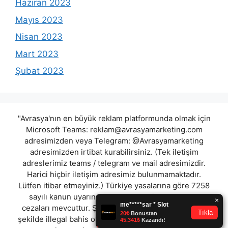
Haziran 2023
Mayıs 2023
Nisan 2023
Mart 2023
Şubat 2023
"Avrasya'nın en büyük reklam platformunda olmak için
Microsoft Teams:
reklam@avrasyamarketing.com
adresimizden veya Telegram: @Avrasyamarketing
adresimizden irtibat kurabilirsiniz. (Tek iletişim
adreslerimiz teams / telegram ve mail adresimizdir.
Harici hiçbir iletişim adresimiz bulunmamaktadır.
Lütfen itibar etmeyiniz.) Türkiye yasalarına göre 7258
sayılı kanun uyarınca yasa dışı bahis oynamanın
cezaları mevcuttur. Şu an bulunduğunuz site hiç bir
şekilde illegal bahis oyunları oynatmıyor ve oynamaya