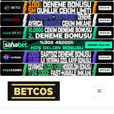
İçeriğe
atla
Menü