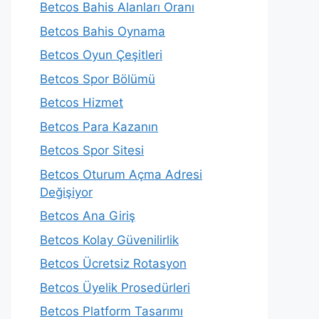
Betcos Bahis Alanları Oranı
Betcos Bahis Oynama
Betcos Oyun Çeşitleri
Betcos Spor Bölümü
Betcos Hizmet
Betcos Para Kazanın
Betcos Spor Sitesi
Betcos Oturum Açma Adresi
Değişiyor
Betcos Ana Giriş
Betcos Kolay Güvenilirlik
Betcos Ücretsiz Rotasyon
Betcos Üyelik Prosedürleri
Betcos Platform Tasarımı