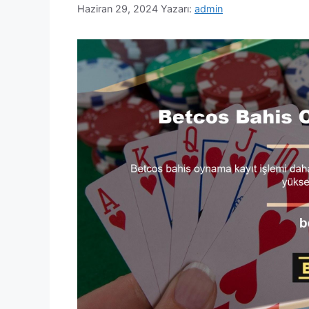
Haziran 29, 2024
Yazarı:
admin