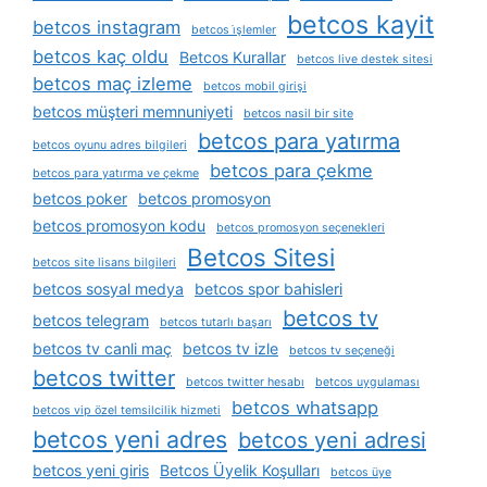
betcos kayit
betcos instagram
betcos i̇şlemler
betcos kaç oldu
Betcos Kurallar
betcos live destek sitesi
betcos maç izleme
betcos mobil girişi
betcos müşteri memnuniyeti
betcos nasil bir site
betcos para yatırma
betcos oyunu adres bilgileri
betcos para çekme
betcos para yatırma ve çekme
betcos poker
betcos promosyon
betcos promosyon kodu
betcos promosyon seçenekleri
Betcos Sitesi
betcos site lisans bilgileri
betcos sosyal medya
betcos spor bahisleri
betcos tv
betcos telegram
betcos tutarlı başarı
betcos tv canli maç
betcos tv izle
betcos tv seçeneği
betcos twitter
betcos twitter hesabı
betcos uygulaması
betcos whatsapp
betcos vip özel temsilcilik hizmeti
betcos yeni adres
betcos yeni adresi
betcos yeni giris
Betcos Üyelik Koşulları
betcos üye