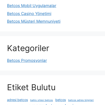
Betcos Mobil Uygulamalar
Betcos Casino Yönetimi
Betcos Müşteri Memnuniyeti
Kategoriler
Betcos Promosyonlar
Etiket Bulutu
adresi betcos
betcos
bahis sitesi betcos
betcos adres bilgileri