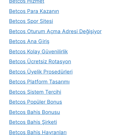
Betcos Hizmet
Betcos Para Kazanın
Betcos Spor Sitesi
Betcos Oturum Açma Adresi Değişiyor
Betcos Ana Giriş
Betcos Kolay Güvenilirlik
Betcos Ücretsiz Rotasyon
Betcos Üyelik Prosedürleri
Betcos Platform Tasarımı
Betcos Sistem Tercihi
Betcos Popüler Bonus
Betcos Bahis Bonusu
Betcos Bahis Şirketi
Betcos Bahis Hayranları