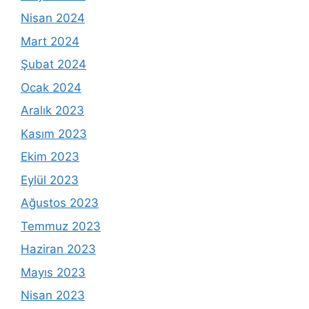
Nisan 2024
Mart 2024
Şubat 2024
Ocak 2024
Aralık 2023
Kasım 2023
Ekim 2023
Eylül 2023
Ağustos 2023
Temmuz 2023
Haziran 2023
Mayıs 2023
Nisan 2023