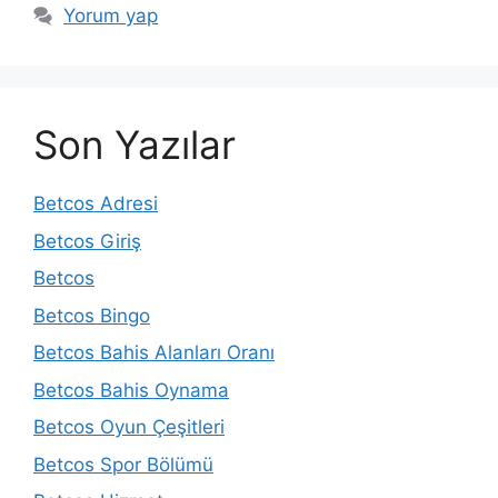
Yorum yap
Son Yazılar
Betcos Adresi
Betcos Giriş
Betcos
Betcos Bingo
Betcos Bahis Alanları Oranı
Betcos Bahis Oynama
Betcos Oyun Çeşitleri
Betcos Spor Bölümü