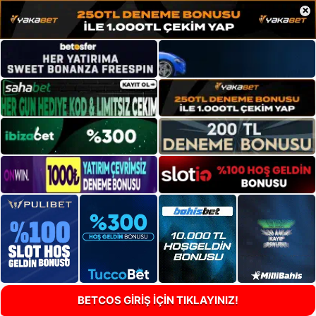
×
BETCOS GİRİŞ İÇİN TIKLAYINIZ!