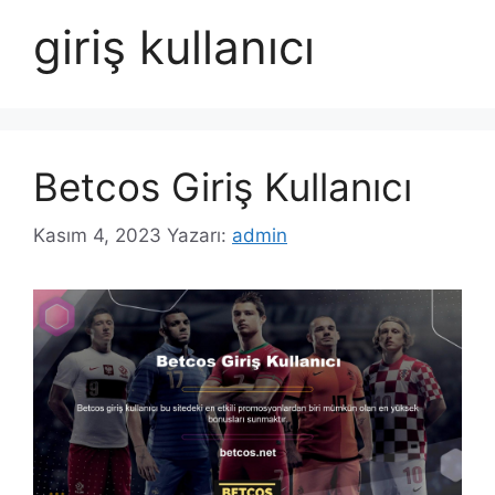
giriş kullanıcı
Betcos Giriş Kullanıcı
Kasım 4, 2023
Yazarı:
admin