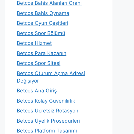
Betcos Bahis Alanları Oranı
Betcos Bahis Oynama
Betcos Oyun Çeşitleri
Betcos Spor Bölümü
Betcos Hizmet
Betcos Para Kazanın
Betcos Spor Sitesi
Betcos Oturum Açma Adresi
Değişiyor
Betcos Ana Giriş
Betcos Kolay Güvenilirlik
Betcos Ücretsiz Rotasyon
Betcos Üyelik Prosedürleri
Betcos Platform Tasarımı