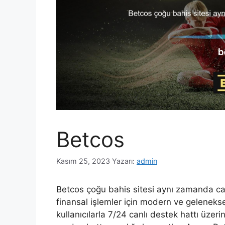
Betcos
Kasım 25, 2023
Yazarı:
admin
Betcos çoğu bahis sitesi aynı zamanda cas
finansal işlemler için modern ve geleneksel 
kullanıcılarla 7/24 canlı destek hattı üzerin