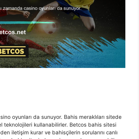
ino oyunları da sunuyor. Bahis meraklıları sitede
teknolojileri kullanabilirler. Betcos bahis sitesi
den iletişim kurar ve bahisçilerin sorularını canlı