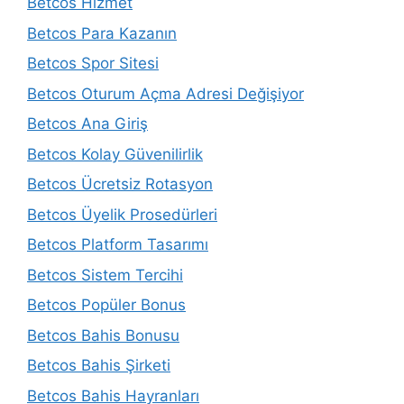
Betcos Hizmet
Betcos Para Kazanın
Betcos Spor Sitesi
Betcos Oturum Açma Adresi Değişiyor
Betcos Ana Giriş
Betcos Kolay Güvenilirlik
Betcos Ücretsiz Rotasyon
Betcos Üyelik Prosedürleri
Betcos Platform Tasarımı
Betcos Sistem Tercihi
Betcos Popüler Bonus
Betcos Bahis Bonusu
Betcos Bahis Şirketi
Betcos Bahis Hayranları