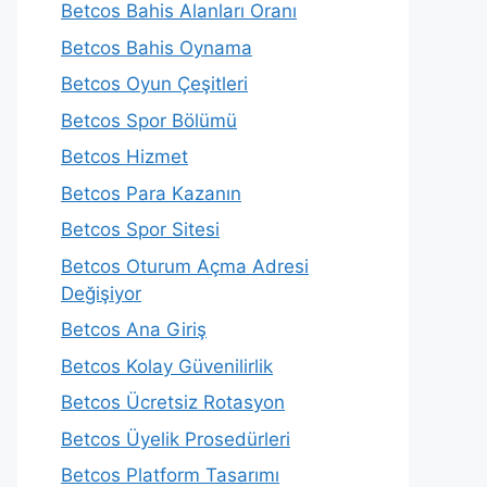
Betcos Bahis Alanları Oranı
Betcos Bahis Oynama
Betcos Oyun Çeşitleri
Betcos Spor Bölümü
Betcos Hizmet
Betcos Para Kazanın
Betcos Spor Sitesi
Betcos Oturum Açma Adresi
Değişiyor
Betcos Ana Giriş
Betcos Kolay Güvenilirlik
Betcos Ücretsiz Rotasyon
Betcos Üyelik Prosedürleri
Betcos Platform Tasarımı