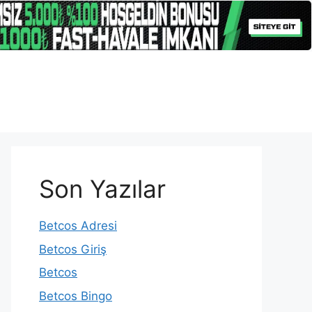
Son Yazılar
Betcos Adresi
Betcos Giriş
Betcos
Betcos Bingo