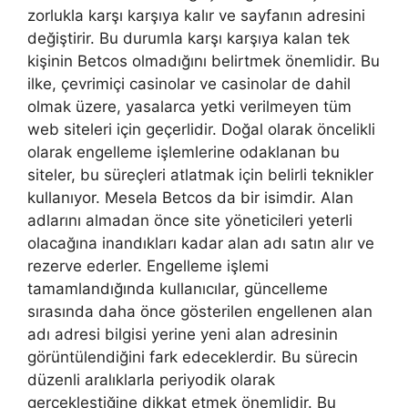
zorlukla karşı karşıya kalır ve sayfanın adresini
değiştirir. Bu durumla karşı karşıya kalan tek
kişinin Betcos olmadığını belirtmek önemlidir. Bu
ilke, çevrimiçi casinolar ve casinolar de dahil
olmak üzere, yasalarca yetki verilmeyen tüm
web siteleri için geçerlidir. Doğal olarak öncelikli
olarak engelleme işlemlerine odaklanan bu
siteler, bu süreçleri atlatmak için belirli teknikler
kullanıyor. Mesela Betcos da bir isimdir. Alan
adlarını almadan önce site yöneticileri yeterli
olacağına inandıkları kadar alan adı satın alır ve
rezerve ederler. Engelleme işlemi
tamamlandığında kullanıcılar, güncelleme
sırasında daha önce gösterilen engellenen alan
adı adresi bilgisi yerine yeni alan adresinin
görüntülendiğini fark edeceklerdir. Bu sürecin
düzenli aralıklarla periyodik olarak
gerçekleştiğine dikkat etmek önemlidir. Bu