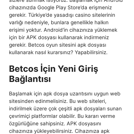
cihazınızda Google Play Store’da erişmeniz
gerekir. Türkiye’de yasadışı casino sitelerinin
varlığı nedeniyle, bunlara genellikle halkın
erişimi yoktur. Android’in cihazınıza yüklemek
için bir APK dosyası kullanarak indirmeniz
gerekir. Betcos oyun sitesini apk dosyası
kullanarak nasıl kurarsınız? Yapabilirsiniz.
Betcos İçin Yeni Giriş
Bağlantısı
Başlamak için apk dosya uzantısını uygun web
sitesinden edinmelisiniz. Bu web siteleri,
indirilmek üzere çok çeşitli apk dosyaları sunan
çevrimiçi platformlar olabilir. Bu kararı verme
özgürlüğüne sahipsiniz. APK dosyasını
cihazınıza yükleyebilirsiniz. Cihazınıza apk