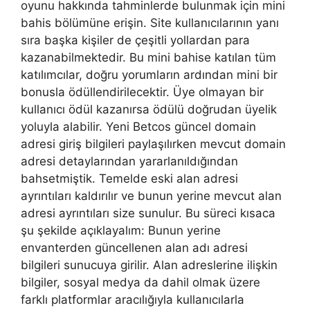
oyunu hakkında tahminlerde bulunmak için mini
bahis bölümüne erişin. Site kullanıcılarının yanı
sıra başka kişiler de çeşitli yollardan para
kazanabilmektedir. Bu mini bahise katılan tüm
katılımcılar, doğru yorumların ardından mini bir
bonusla ödüllendirilecektir. Üye olmayan bir
kullanıcı ödül kazanırsa ödülü doğrudan üyelik
yoluyla alabilir. Yeni Betcos güncel domain
adresi giriş bilgileri paylaşılırken mevcut domain
adresi detaylarından yararlanıldığından
bahsetmiştik. Temelde eski alan adresi
ayrıntıları kaldırılır ve bunun yerine mevcut alan
adresi ayrıntıları size sunulur. Bu süreci kısaca
şu şekilde açıklayalım: Bunun yerine
envanterden güncellenen alan adı adresi
bilgileri sunucuya girilir. Alan adreslerine ilişkin
bilgiler, sosyal medya da dahil olmak üzere
farklı platformlar aracılığıyla kullanıcılarla