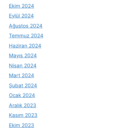
Ekim 2024
Eylül 2024
Ağustos 2024
Temmuz 2024
Haziran 2024
Mayıs 2024
Nisan 2024
Mart 2024
Şubat 2024
Ocak 2024
Aralık 2023
Kasım 2023
Ekim 2023