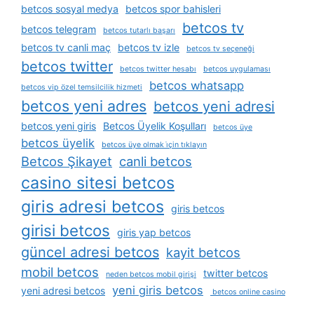
betcos sosyal medya
betcos spor bahisleri
betcos tv
betcos telegram
betcos tutarlı başarı
betcos tv canli maç
betcos tv izle
betcos tv seçeneği
betcos twitter
betcos twitter hesabı
betcos uygulaması
betcos whatsapp
betcos vip özel temsilcilik hizmeti
betcos yeni adres
betcos yeni adresi
betcos yeni giris
Betcos Üyelik Koşulları
betcos üye
betcos üyelik
betcos üye olmak i̇çin tıklayın
Betcos Şikayet
canli betcos
casino sitesi betcos
giris adresi betcos
giris betcos
girisi betcos
giris yap betcos
güncel adresi betcos
kayit betcos
mobil betcos
twitter betcos
neden betcos mobil girişi
yeni giris betcos
yeni adresi betcos
betcos online casino