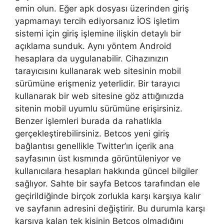
emin olun. Eğer apk dosyası üzerinden giriş
yapmamayı tercih ediyorsanız İOS işletim
sistemi için giriş işlemine ilişkin detaylı bir
açıklama sunduk. Aynı yöntem Android
hesaplara da uygulanabilir. Cihazınızın
tarayıcısını kullanarak web sitesinin mobil
sürümüne erişmeniz yeterlidir. Bir tarayıcı
kullanarak bir web sitesine göz attığınızda
sitenin mobil uyumlu sürümüne erişirsiniz.
Benzer işlemleri burada da rahatlıkla
gerçekleştirebilirsiniz. Betcos yeni giriş
bağlantısı genellikle Twitter’ın içerik ana
sayfasının üst kısmında görüntüleniyor ve
kullanıcılara hesapları hakkında güncel bilgiler
sağlıyor. Sahte bir sayfa Betcos tarafından ele
geçirildiğinde birçok zorlukla karşı karşıya kalır
ve sayfanın adresini değiştirir. Bu durumla karşı
karşıya kalan tek kişinin Betcos olmadığını